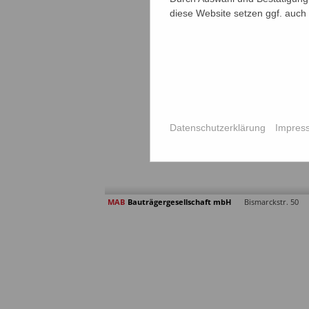
diese Website setzen ggf. auch
Datenschutzerklärung
Impres
MAB
Bauträgergesellschaft mbH
Bismarckstr. 50