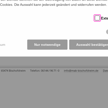
 Cookies. Die Auswahl kann jederzeit geändert und widerrufen werden.
Ext
sum
Nur notwendige
Auswahl bestätige
65474 Bischofsheim
Telefon: 06144 / 96 71 -0
info
@
mab-bischofsheim.de
Dat